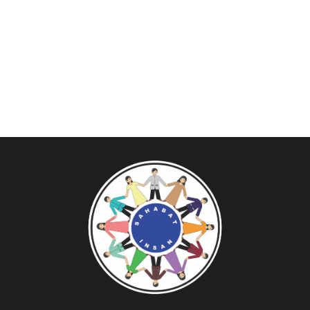
Across Asia Pacific
Gudang Tulisan
Dari Paus Fransiskus
Undangan
Latihan Rohani Ignasian
Indonesia