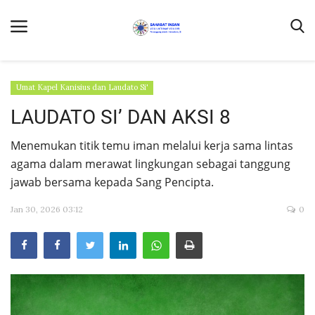
Umat Kapel Kanisius dan Laudato Si'
LAUDATO SI’ DAN AKSI 8
Home
Menemukan titik temu iman melalui kerja sama lintas
Contact Us
agama dalam merawat lingkungan sebagai tanggung
jawab bersama kepada Sang Pencipta.
Profil
DONASI
Jan 30, 2026 03:12
0
Umat Kapel Kanisius dan Laudato Si'
Ekologia
Laudate Deum
Buruh Migran Dalam Media