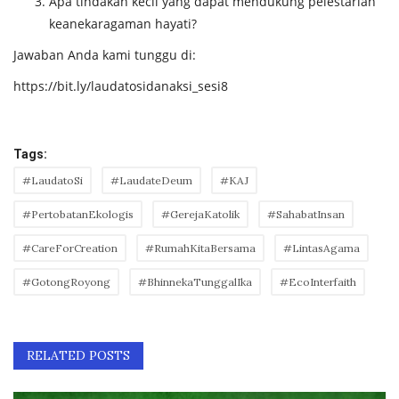
Apa tindakan kecil yang dapat mendukung pelestarian
keanekaragaman hayati?
Jawaban Anda kami tunggu di:
https://bit.ly/laudatosidanaksi_sesi8
Tags:
#LaudatoSi
#LaudateDeum
#KAJ
#PertobatanEkologis
#GerejaKatolik
#SahabatInsan
#CareForCreation
#RumahKitaBersama
#LintasAgama
#GotongRoyong
#BhinnekaTunggalIka
#EcoInterfaith
RELATED POSTS