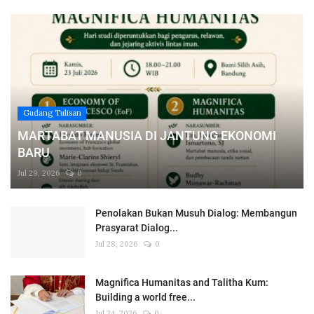
Gudang Tulisan
MARTABAT MANUSIA DI JANTUNG EKONOMI
BARU
Jul 29, 2026
0
Penolakan Bukan Musuh Dialog: Membangun
Prasyarat Dialog...
Jul 28, 2026
0
Magnifica Humanitas and Talitha Kum:
Building a world free...
Jul 24, 2026
0