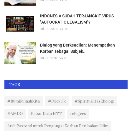
INDONESIA SUDAH TERJANGKIT VIRUS
"AUTOCRATIC LEGALISM"?
Jul 22, 2026
0
Dialog yang Berkeadilan: Menempatkan
Korban sebagai Subjek...
Jul 21, 2026
0
TAGS
#BumiRumahKita
#DilexiTe
#SpiritualitasEkologi
#AMDG
Kabar Duka NTT
refugees
Arah Pastoral untuk Pengungsi Korban Perubahan Iklim