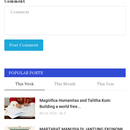
Comment
Post Comment
POPULAR POSTS
This Week
This Month
This Year
Magnifica Humanitas and Talitha Kum:
Building a world free...
Jul 24, 2026
0
MARTABAT MANUSIA DI JANTUNG EKONOMI