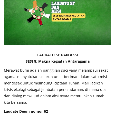
Across Asia Pacific
Gudang Tulisan
Dari Paus Fransiskus
Undangan
Latihan Rohani Ignasian
LAUDATO SI’ DAN AKSI
SESI 8: Makna Kegiatan Antaragama
Merawat bumi adalah panggilan suci yang melampaui sekat
agama, menyatukan seluruh umat beriman dalam satu misi
Indonesia
mendesak untuk melindungi ciptaan Tuhan. Mari jadikan
krisis ekologi sebagai jembatan persaudaraan, di mana doa
dan dialog mewujud dalam aksi nyata memulihkan rumah
kita bersama.
Laudate Deum nomor 62