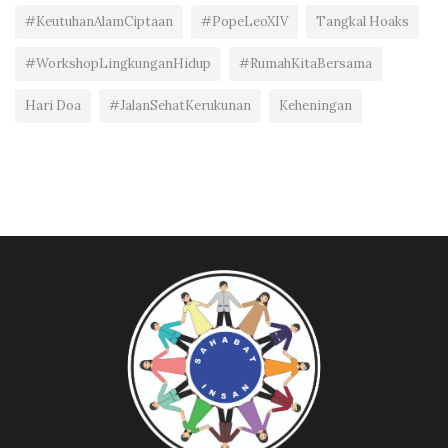
#KeutuhanAlamCiptaan
#PopeLeoXIV
Tangkal Hoaks
#WorkshopLingkunganHidup
#RumahKitaBersama
Hari Doa
#JalanSehatKerukunan
Keheningan