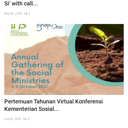
Si’ with call...
Across Asia Pacific
Sep 16, 2025
1
Gudang Tulisan
Dari Paus Fransiskus
Undangan
Latihan Rohani Ignasian
Indonesia
Pertemuan Tahunan Virtual Konferensi
Kementerian Sosial...
Oct 8, 2021
0