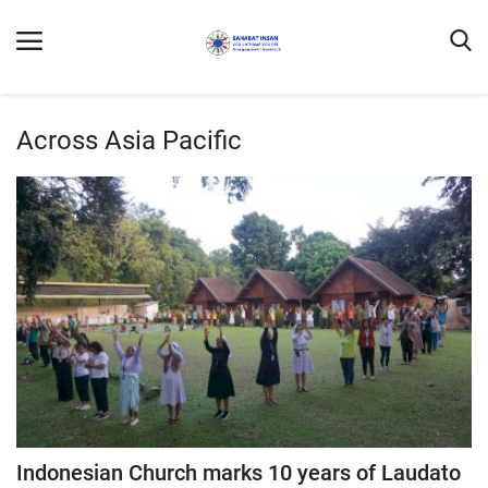
Across Asia Pacific
Home
Contact Us
Profil
DONASI
Umat Kapel Kanisius dan Laudato Si'
Ekologia
Laudate Deum
Indonesian Church marks 10 years of Laudato
Buruh Migran Dalam Media