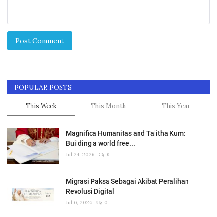
Post Comment
POPULAR POSTS
This Week
This Month
This Year
Magnifica Humanitas and Talitha Kum:
Building a world free...
Jul 24, 2026
0
Migrasi Paksa Sebagai Akibat Peralihan
Revolusi Digital
Jul 6, 2026
0