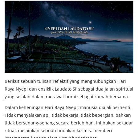
Across Asia Pacific
Gudang Tulisan
Dari Paus Fransiskus
Undangan
Latihan Rohani Ignasian
Berikut sebuah tulisan reflektif yang menghubungkan Hari
Raya Nyepi dan ensiklik Laudato Si’ sebagai dua jalan spiritual
Indonesia
yang sejalan dalam merawat bumi sebagai rumah bersama.
Dalam keheningan Hari Raya Nyepi, manusia diajak berhenti.
Tidak menyalakan api, tidak bekerja, tidak bepergian, bahkan
tidak bersenang-senang secara berlebihan. Ini bukan sekadar
ritual, melainkan sebuah tindakan kosmis: memberi