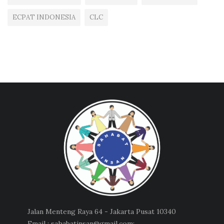
ECPAT INDONESIA
CLC
Jalan Menteng Raya 64 - Jakarta Pusat 10340
Email : sahabatinsan@gmail.com;