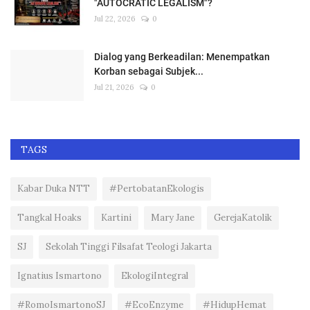
"AUTOCRATIC LEGALISM"?
Jul 22, 2026
0
Dialog yang Berkeadilan: Menempatkan
Korban sebagai Subjek...
Jul 21, 2026
0
TAGS
Kabar Duka NTT
#PertobatanEkologis
Tangkal Hoaks
Kartini
Mary Jane
GerejaKatolik
SJ
Sekolah Tinggi Filsafat Teologi Jakarta
Ignatius Ismartono
EkologiIntegral
#RomoIsmartonoSJ
#EcoEnzyme
#HidupHemat