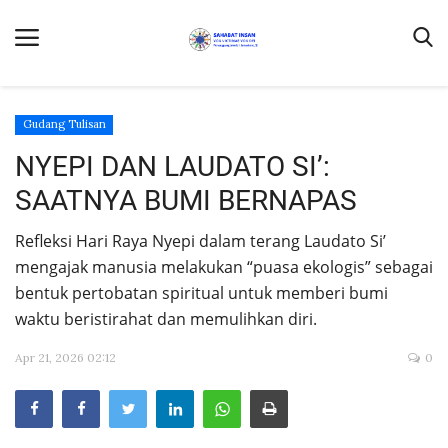
Gudang Tulisan
NYEPI DAN LAUDATO SI’:
Home
SAATNYA BUMI BERNAPAS
Contact Us
Refleksi Hari Raya Nyepi dalam terang Laudato Si’
Profil
mengajak manusia melakukan “puasa ekologis” sebagai
bentuk pertobatan spiritual untuk memberi bumi
DONASI
waktu beristirahat dan memulihkan diri.
Umat Kapel Kanisius dan Laudato Si'
Apr 21, 2026 02:12
0
Ekologia
Laudate Deum
Buruh Migran Dalam Media