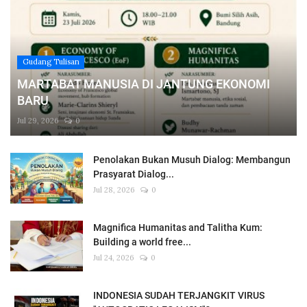
Gudang Tulisan
MARTABAT MANUSIA DI JANTUNG EKONOMI
BARU
Jul 29, 2026
0
Penolakan Bukan Musuh Dialog: Membangun
Prasyarat Dialog...
Jul 28, 2026
0
Magnifica Humanitas and Talitha Kum:
Building a world free...
Jul 24, 2026
0
INDONESIA SUDAH TERJANGKIT VIRUS