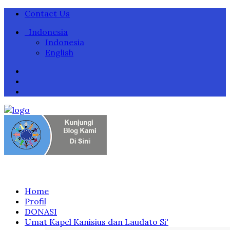
Contact Us
Indonesia
Indonesia
English
Home
Profil
DONASI
Umat Kapel Kanisius dan Laudato Si'