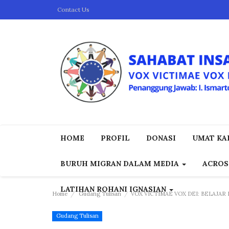
Contact Us
HOME
PROFIL
DONASI
UMAT KAP
BURUH MIGRAN DALAM MEDIA
ACROS
LATIHAN ROHANI IGNASIAN
Home
Gudang Tulisan
VOX VICTIMAE VOX DEI: BELAJA
Gudang Tulisan