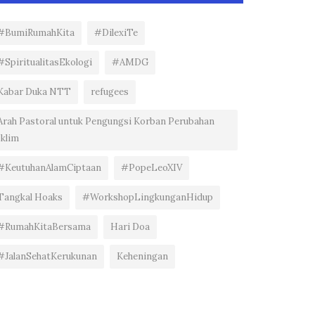
#BumiRumahKita
#DilexiTe
#SpiritualitasEkologi
#AMDG
Kabar Duka NTT
refugees
Arah Pastoral untuk Pengungsi Korban Perubahan
Iklim
#KeutuhanAlamCiptaan
#PopeLeoXIV
Tangkal Hoaks
#WorkshopLingkunganHidup
#RumahKitaBersama
Hari Doa
#JalanSehatKerukunan
Keheningan