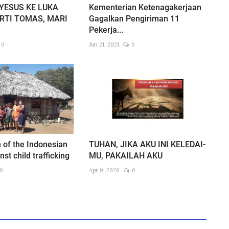
 YESUS KE LUKA
Kementerian Ketenagakerjaan
ERTI TOMAS, MARI
Gagalkan Pengiriman 11
Pekerja...
0
Jun 21, 2021
0
 of the Indonesian
TUHAN, JIKA AKU INI KELEDAI-
st child trafficking
MU, PAKAILAH AKU
0
Apr 9, 2026
0