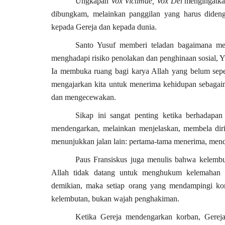
Ungkapan
Vox Victimae, Vox Dei
mengingatkan
dibungkam, melainkan panggilan yang harus didenga
kepada Gereja dan kepada dunia.
Santo Yusuf memberi teladan bagaimana men
menghadapi risiko penolakan dan penghinaan sosial, Yu
Ia membuka ruang bagi karya Allah yang belum sep
mengajarkan kita untuk menerima kehidupan sebagaima
dan mengecewakan.
Sikap ini sangat penting ketika berhadapa
mendengarkan, melainkan menjelaskan, membela diri
menunjukkan jalan lain: pertama-tama menerima, men
Paus Fransiskus juga menulis bahwa kelembu
Allah tidak datang untuk menghukum kelemahan k
demikian, maka setiap orang yang mendampingi ko
kelembutan, bukan wajah penghakiman.
Ketika Gereja mendengarkan korban, Gereja