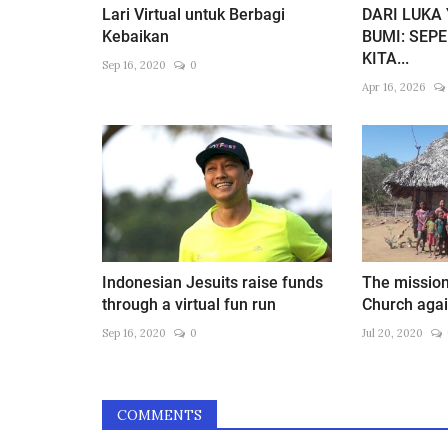
Lari Virtual untuk Berbagi
DARI LUKA
Kebaikan
BUMI: SEP
KITA...
Sep 16, 2020
0
Apr 16, 2026
Indonesian Jesuits raise funds
The mission
through a virtual fun run
Church again
Sep 16, 2020
0
Jul 20, 2020
COMMENTS