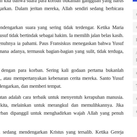
 kita bahwa suara para korban bukanlah gangguan yang harus
rkan. Dalam jeritan mereka, Allah sendiri sedang berbicara
dengarkan suara yang sering tidak terdengar. Ketika Maria
suf tidak bertindak sebagai hakim. Ia memilih jalan belas kasih.
enuhnya ia pahami. Paus Fransiskus menegaskan bahwa Yusuf
na adanya, termasuk bagian-bagian yang sulit, tidak terduga,
n dengan para korban. Sering kali godaan pertama bukanlah
, atau mempertanyakan kebenaran cerita mereka. Santo Yusuf
dengarkan, dan memberi tempat.
tan adalah cara terbaik untuk menyentuh kerapuhan manusia.
ita, melainkan untuk merangkul dan memulihkannya. Jika
rban dipanggil untuk menghadirkan wajah Allah yang penuh
 sedang mendengarkan Kristus yang tersalib. Ketika Gereja