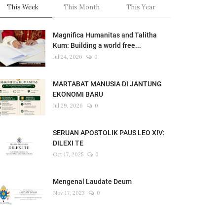
This Week
This Month
This Year
Magnifica Humanitas and Talitha
Kum: Building a world free...
Jul 24, 2026
0
MARTABAT MANUSIA DI JANTUNG
EKONOMI BARU
Jul 29, 2026
0
SERUAN APOSTOLIK PAUS LEO XIV:
DILEXI TE
Oct 17, 2025
0
Mengenal Laudate Deum
Nov 17, 2023
0