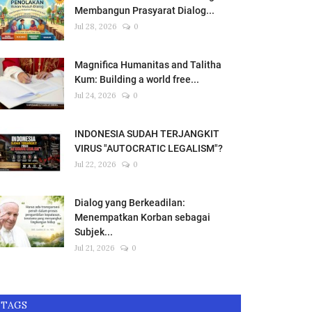
Membangun Prasyarat Dialog...
Jul 28, 2026
0
Magnifica Humanitas and Talitha
Kum: Building a world free...
Jul 24, 2026
0
INDONESIA SUDAH TERJANGKIT
VIRUS "AUTOCRATIC LEGALISM"?
Jul 22, 2026
0
Dialog yang Berkeadilan:
Menempatkan Korban sebagai
Subjek...
Jul 21, 2026
0
TAGS